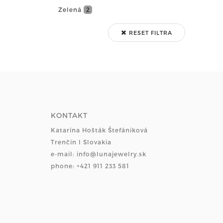
Zelená
2
RESET FILTRA
KONTAKT
Katarína Hošták Štefániková
Trenčín I Slovakia
e-mail: info@lunajewelry.sk
phone: +421 911 233 581