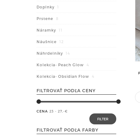
Doplnky
1
Prstene
8
Náramky
11
Náušnice
12
Náhrdelníky
14
Kolekcia- Peach Glow
4
Kolekcia- Obsidian Flow
4
FILTROVAŤ PODĽA CENY
CENA
23 - 27
,-€
FILTROVAŤ PODĽA FARBY