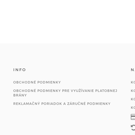
INFO
N
OBCHODNÉ PODMIENKY
K
OBCHODNÉ PODMIENKY PRE VYUŽÍVANIE PLATOBNEJ
K
BRÁNY
K
REKLAMAČNÝ PORIADOK A ZÁRUČNÉ PODMIENKY
K