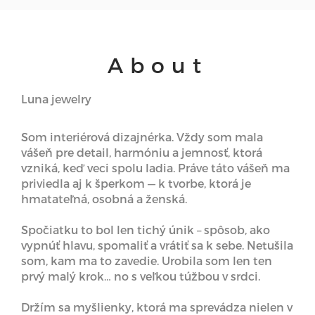
About
Luna jewelry
Som interiérová dizajnérka. Vždy som mala
vášeň pre detail, harmóniu a jemnosť, ktorá
vzniká, keď veci spolu ladia. Práve táto vášeň ma
priviedla aj k šperkom — k tvorbe, ktorá je
hmatateľná, osobná a ženská.
Spočiatku to bol len tichý únik – spôsob, ako
vypnúť hlavu, spomaliť a vrátiť sa k sebe. Netušila
som, kam ma to zavedie. Urobila som len ten
prvý malý krok… no s veľkou túžbou v srdci.
Držím sa myšlienky, ktorá ma sprevádza nielen v