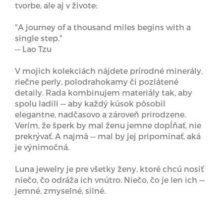
tvorbe, ale aj v živote:
"A journey of a thousand miles begins with a
single step."
— Lao Tzu
V mojich kolekciách nájdete prírodné minerály,
riečne perly, polodrahokamy či pozlátené
detaily. Rada kombinujem materiály tak, aby
spolu ladili — aby každý kúsok pôsobil
elegantne, nadčasovo a zároveň prirodzene.
Verím, že šperk by mal ženu jemne dopĺňať, nie
prekrývať. A najmä — mal by jej pripomínať, aká
je výnimočná.
Luna jewelry je pre všetky ženy, ktoré chcú nosiť
niečo, čo odráža ich vnútro. Niečo, čo je len ich —
jemné, zmyselné, silné.