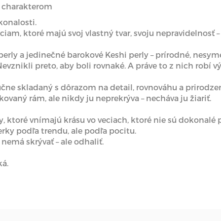
 s charakterom
konalosti.
ciam, ktoré majú svoj vlastný tvar, svoju nepravidelnosť – 
perly a jedinečné barokové Keshi perly – prírodné, nesyme
Nevznikli preto, aby boli rovnaké. A práve to z nich robí 
čne skladaný s dôrazom na detail, rovnováhu a prirodzen
ovaný rám, ale nikdy ju neprekrýva – necháva ju žiariť.
y, ktoré vnímajú krásu vo veciach, ktoré nie sú dokonalé 
perky podľa trendu, ale podľa pocitu.
 nemá skrývať – ale odhaliť.
ká.