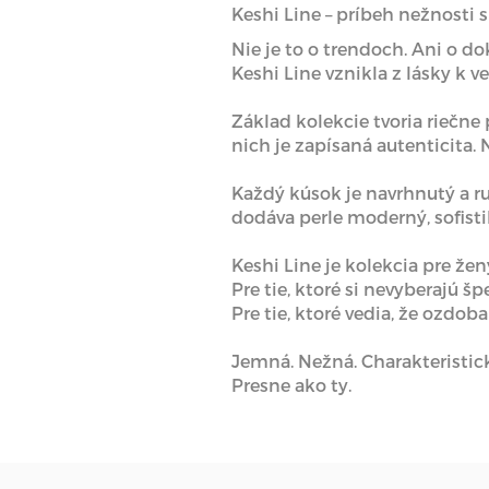
Keshi Line – príbeh nežnosti
Nie je to o trendoch. Ani o do
Keshi Line vznikla z lásky k ve
Základ kolekcie tvoria riečne 
nich je zapísaná autenticita. 
Každý kúsok je navrhnutý a ru
dodáva perle moderný, sofistik
Keshi Line je kolekcia pre žen
Pre tie, ktoré si nevyberajú š
Pre tie, ktoré vedia, že ozdoba
Jemná. Nežná. Charakteristic
Presne ako ty.