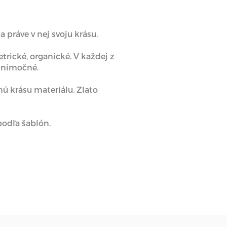
a práve v nej svoju krásu.
trické, organické. V každej z
výnimočné.
ú krásu materiálu. Zlato
podľa šablón.