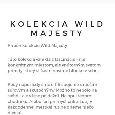
KOLEKCIA WILD
MAJESTY
Príbeh kolekcie Wild Majesty
Táto kolekcia vznikla z fascinácie – nie
konkrétnym miestom, ale vnútorným svetom
prírody, ktorý si často nosíme hlboko v sebe.
Kedy naposledy sme cítili spojenie s niečím
surovým a skutočným? Možno to nebolo na
safari – ale v lese po daždi. Na opustenom
chodníku. Alebo len pri myšlienke, že aj v
každodennej mestkej rutine drieme niečo
divoké.