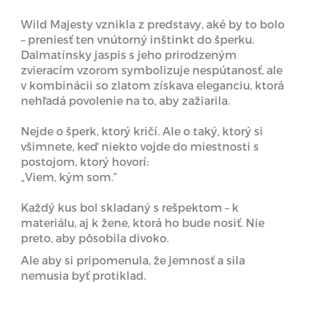
Wild Majesty vznikla z predstavy, aké by to bolo
– preniesť ten vnútorný inštinkt do šperku.
Dalmatínsky jaspis s jeho prirodzeným
zvieracím vzorom symbolizuje nespútanosť, ale
v kombinácii so zlatom získava eleganciu, ktorá
nehľadá povolenie na to, aby zažiarila.
Nejde o šperk, ktorý kričí. Ale o taký, ktorý si
všimnete, keď niekto vojde do miestnosti s
postojom, ktorý hovorí:
„Viem, kým som.“
Každý kus bol skladaný s rešpektom – k
materiálu, aj k žene, ktorá ho bude nosiť. Nie
preto, aby pôsobila divoko.
Ale aby si pripomenula, že jemnosť a sila
nemusia byť protiklad.