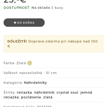
DOSTUPNOSŤ:
Na sklade
3 kusy.
DO KOŠÍKA
DÔLEŽITÉ!
Doprava zdarma pri nákupe nad 100
€
Farba:
Zlatá
Veľkosť: nastaviteľná - 51 cm
Kategórie:
Náhrdelníky
Štítky:
retiazka
,
náhrdelník
,
crystal soul
,
jemná
retiazka
,
pozlátenie
,
zlatá
Katalógové číslo: 8583195