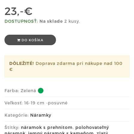
23,-€
DOSTUPNOSŤ:
Na sklade
2 kusy.
DO KOŠÍKA
DÔLEŽITÉ!
Doprava zdarma pri nákupe nad 100
€
Farba:
Zelená
Veľkosť: 16-19 cm -posuvné
Kategórie:
Náramky
Štítky:
náramok s prehnitom
,
polohovateľný
náramok
,
jemný náramok s kameňom
,
zlatý