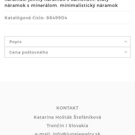
náramok s minerálom
,
minimalistický náramok
Katalógové číslo: 8849904
Popis
Cena poštovného
KONTAKT
Katarína Hošták Štefániková
Trenčín I Slovakia
e-mail: info@lunajewelry.sk