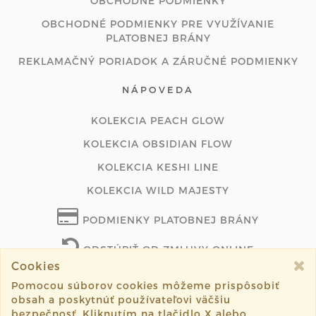
OBCHODNÉ PODMIENKY
OBCHODNÉ PODMIENKY PRE VYUŽÍVANIE
PLATOBNEJ BRÁNY
REKLAMAČNÝ PORIADOK A ZÁRUČNÉ PODMIENKY
NÁPOVEDA
KOLEKCIA PEACH GLOW
KOLEKCIA OBSIDIAN FLOW
KOLEKCIA KESHI LINE
KOLEKCIA WILD MAJESTY
PODMIENKY PLATOBNEJ BRÁNY
ODSTÚPIŤ OD ZMLUVY ONLINE
Cookies
Pomocou súborov cookies môžeme prispôsobiť
obsah a poskytnúť používateľovi väčšiu
©2026 lunajewelry.sk všetky práva vyhradené.
bezpečnosť. Kliknutím na tlačidlo X alebo