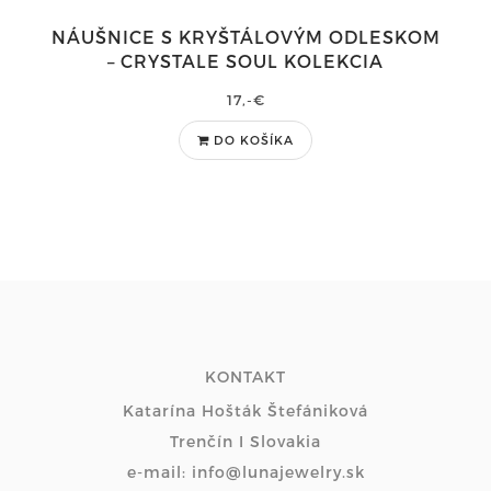
NÁUŠNICE S KRYŠTÁLOVÝM ODLESKOM
– CRYSTALE SOUL KOLEKCIA
17,-€
DO KOŠÍKA
KONTAKT
Katarína Hošták Štefániková
Trenčín I Slovakia
e-mail: info@lunajewelry.sk