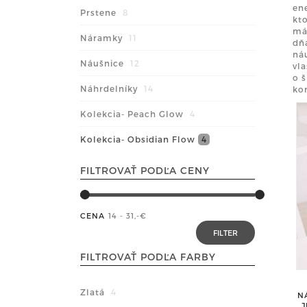
en
Prstene
8
kto
má
Náramky
11
dň
ná
Náušnice
12
vla
o š
Náhrdelníky
14
kon
Kolekcia- Peach Glow
4
Kolekcia- Obsidian Flow
4
FILTROVAŤ PODĽA CENY
CENA
14 - 31
,-€
FILTROVAŤ PODĽA FARBY
Zlatá
4
N