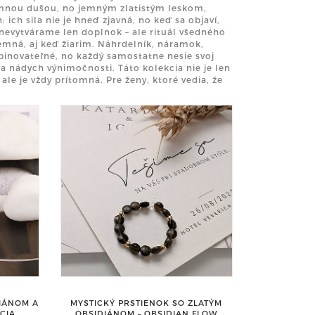
temnou dušou, no jemným zlatistým leskom,
 ich sila nie je hneď zjavná, no keď sa objaví,
nevytvárame len doplnok – ale rituál všedného
emná, aj keď žiarim. Náhrdelník, náramok,
binovateľné, no každý samostatne nesie svoj
a nádych výnimočnosti. Táto kolekcia nie je len
ale je vždy prítomná. Pre ženy, ktoré vedia, že
IÁNOM A
MYSTICKÝ PRSTIENOK SO ZLATÝM
CIA
OBSIDIÁNOM – OBSIDIAN FLOW