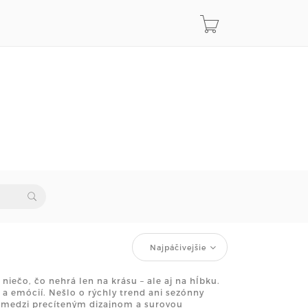
Najpáčivejšie
 niečo, čo nehrá len na krásu – ale aj na hĺbku.
a emócií. Nešlo o rýchly trend ani sezónny
, medzi precíteným dizajnom a surovou