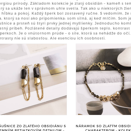
ergiou prírody. Základom kolekcie je zlatý obsidián – kameň s 
rý sa ukáže len v správnom uhle svetla. Tak ako u niektorých žien:
 hĺbku a pokoj. Každý šperk bol zostavený ručne. S vedomím, že 
a, ktorý sa nosí ako pripomienka: som silná, aj keď mlčím. Som j
ušnice a prsteň sú štyri prvky jednej myšlienky. Jednoducho kom
stný príbeh. Pozlátené detaily dodávajú šperkom teplo, kontrast 
perkoch. Je o vnútornom prúde – o sile, ktorá sa nehádže do očí, 
trasty nie sú slabosťou. Ale esenciou ich osobnosti.
ÁUŠNICE ZO ZLATÉHO OBSIDIÁNU S
NÁRAMOK SO ZLATÝM OBSID
JEMNÝM RETIAZKOVÝM DETAILOM –
CHARAKTEROM – KOLEK