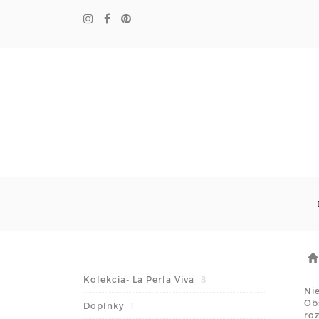
Kolekcia- La Perla Viva
8
Nie
Ob
Doplnky
1
ro