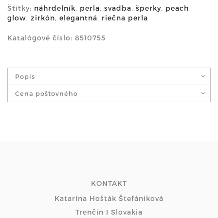
Štítky:
náhrdelník
,
perla
,
svadba
,
šperky
,
peach
glow
,
zirkón
,
elegantná
,
riečna perla
Katalógové číslo: 8510755
Popis
Cena poštovného
KONTAKT
Katarína Hošták Štefániková
Trenčín I Slovakia