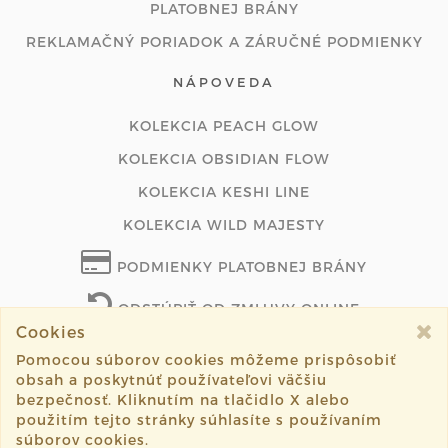
PLATOBNEJ BRÁNY
REKLAMAČNÝ PORIADOK A ZÁRUČNÉ PODMIENKY
NÁPOVEDA
KOLEKCIA PEACH GLOW
KOLEKCIA OBSIDIAN FLOW
KOLEKCIA KESHI LINE
KOLEKCIA WILD MAJESTY
PODMIENKY PLATOBNEJ BRÁNY
ODSTÚPIŤ OD ZMLUVY ONLINE
Cookies
Pomocou súborov cookies môžeme prispôsobiť
obsah a poskytnúť používateľovi väčšiu
©2026 lunajewelry.sk všetky práva vyhradené.
bezpečnosť. Kliknutím na tlačidlo X alebo
použitím tejto stránky súhlasíte s používaním
Vytvorené systémom
sashe.sk
súborov cookies.