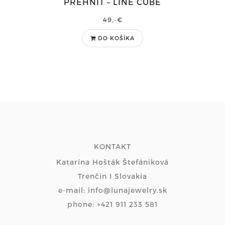
PREHNIT – LINE CUBE
49,-€
DO KOŠÍKA
KONTAKT
Katarína Hošták Štefániková
Trenčín I Slovakia
e-mail: info@lunajewelry.sk
phone: +421 911 233 581