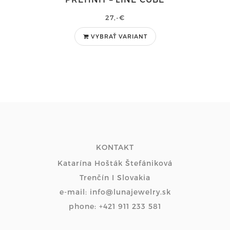
27,-€
VYBRAŤ VARIANT
KONTAKT
Katarína Hošták Štefániková
Trenčín I Slovakia
e-mail: info@lunajewelry.sk
phone: +421 911 233 581