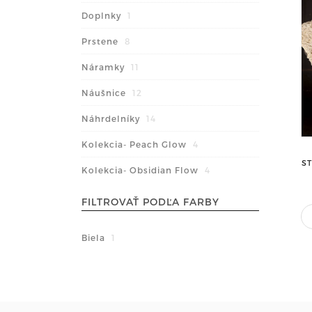
Doplnky
1
Prstene
8
Náramky
11
Náušnice
12
Náhrdelníky
14
Kolekcia- Peach Glow
4
S
Kolekcia- Obsidian Flow
4
FILTROVAŤ PODĽA FARBY
Biela
1