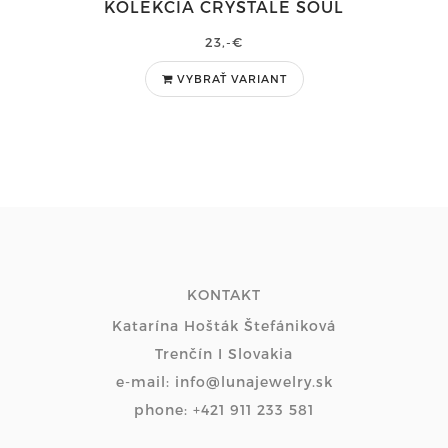
KOLEKCIA CRYSTALE SOUL
23,-€
VYBRAŤ VARIANT
KONTAKT
Katarína Hošták Štefániková
Trenčín I Slovakia
e-mail: info@lunajewelry.sk
phone: +421 911 233 581