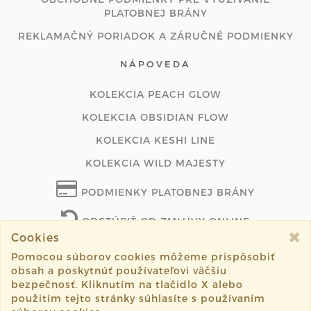
PLATOBNEJ BRÁNY
REKLAMAČNÝ PORIADOK A ZÁRUČNÉ PODMIENKY
NÁPOVEDA
KOLEKCIA PEACH GLOW
KOLEKCIA OBSIDIAN FLOW
KOLEKCIA KESHI LINE
KOLEKCIA WILD MAJESTY
PODMIENKY PLATOBNEJ BRÁNY
ODSTÚPIŤ OD ZMLUVY ONLINE
Cookies
Pomocou súborov cookies môžeme prispôsobiť
obsah a poskytnúť používateľovi väčšiu
©2026 lunajewelry.sk všetky práva vyhradené.
bezpečnosť. Kliknutím na tlačidlo X alebo
použitím tejto stránky súhlasíte s používaním
Vytvorené systémom
sashe.sk