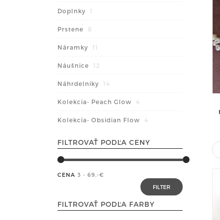
Doplnky
1
Prstene
8
Náramky
11
Náušnice
12
Náhrdelníky
14
Kolekcia- Peach Glow
4
Kolekcia- Obsidian Flow
4
FILTROVAŤ PODĽA CENY
CENA
3 - 69
,-€
FILTROVAŤ PODĽA FARBY