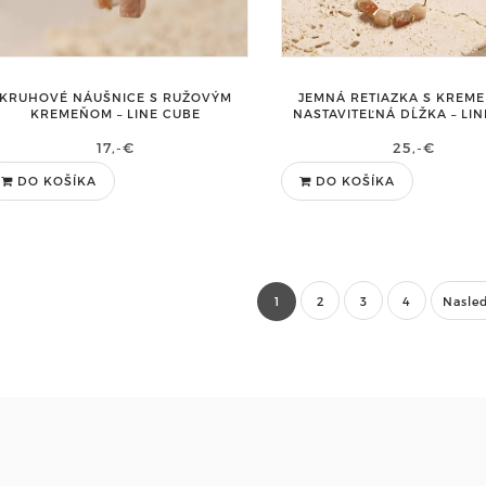
KRUHOVÉ NÁUŠNICE S RUŽOVÝM
JEMNÁ RETIAZKA S KREM
KREMEŇOM – LINE CUBE
NASTAVITEĽNÁ DĹŽKA – LI
17,-€
25,-€
DO KOŠÍKA
DO KOŠÍKA
1
2
3
4
Nasle