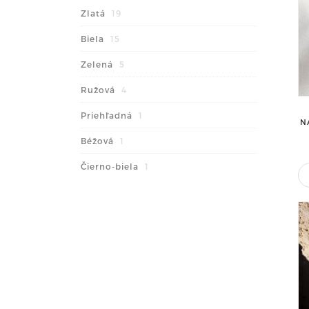
Zlatá
19
Biela
15
Zelená
5
Ružová
4
Priehľadná
1
N
Béžová
1
Čierno-biela
1