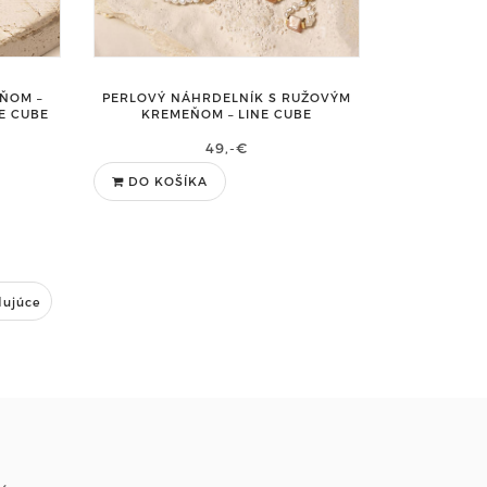
EŇOM –
PERLOVÝ NÁHRDELNÍK S RUŽOVÝM
NE CUBE
KREMEŇOM – LINE CUBE
49,-€
DO KOŠÍKA
dujúce